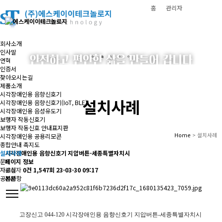
홈
관리자
회사소개
인사말
안전하고 편안한 삶을 만들어 갑니다
연혁
인증서
(주)에스케이이테크놀로지
찾아오시는길
제품소개
시각장애인용 음향신호기
설치사례
시각장애인용 음향신호기(IoT, BLE)
시각장애인용 음성유도기
보행자 작동신호기
보행자 작동신호 안내표지판
Home
> 설치사례
시각장애인용 공용리모콘
종합안내 촉지도
시각장애인용 음향신호기 지압버튼-세종특별자치시
설치사례
페이지 정보
문의
관리자
0건
1,547회
23-03-30 09:17
자료실
본문
공지사항
고장신고 044-120 시각장애인용 음향신호기 지압버튼-세종특별자치시