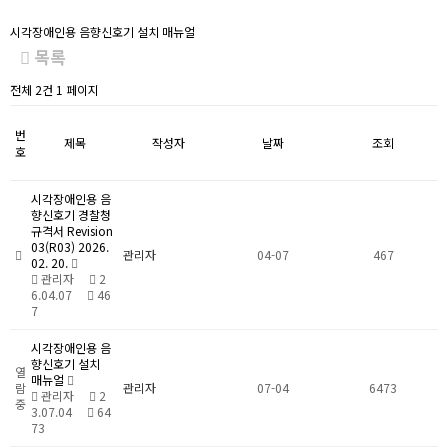
시각장애인용 음향신호기 설치 매뉴얼
목록
전체 2건 1 페이지
번
제목
작성자
날짜
조회
호
시각장애인용 음
향신호기 경찰청
규격서 Revision
03(R03) 2026.
관리자
04-07
467
02. 20.
관리자
2
6.04.07
46
7
시각장애인용 음
향신호기 설치
열
매뉴얼
람
관리자
07-04
6473
관리자
2
중
3.07.04
64
73