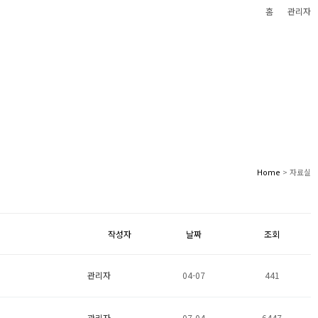
홈
관리자
 편안한 삶을 만들어 갑니다
(주)에스케이이테크놀로지
Home
> 자료실
작성자
날짜
조회
관리자
04-07
441
관리자
07-04
6447