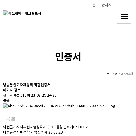
홈
관리자
안전하고 편안한 삶을 만들어 갑니다
(주)에스케이이테크놀로지
인증서
Home
> 회사소개
방송통신기자재등의 적합인증서
페이지 정보
관리자
0건
511회
23-03-29 14:31
본문
목록
이전글
기자재무선시험성적서 (I.O.T음향신호기)
23.03.29
다음글
전자파적합 시험성적서
23.03.29